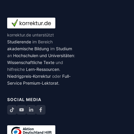
korrektur.de unterstützt
Studierende
im Bereich
akademische Bildung
im
Studium
an
Hochschulen und Universitäten
:
Wissenschaftliche Texte
und
hilfreiche
Lern-Ressourcen
.
Niedrigpreis-Korrektur
oder
Full-
Service Premium-Lektorat
.
SOCIAL MEDIA
TikTok
YouTube
LinkedIn
Facebook teilen