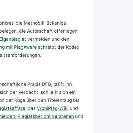
onkret: die Methodik lückenlos
belegen, die Autorschaft offenlegen,
Eigenplagiat
vermeiden und den
ung
mit
PlagAware
schreibt der Kodex
faltsanforderungen.
schaftliche Praxis DFG, prüft ihn
sich der Verdacht, schließt sich ein
on der Rüge über den Titelentzug bis
agiatsaffäre
, das
VroniPlag-Wiki
und
rmeiden
,
Plagiatsbericht verstehen
und