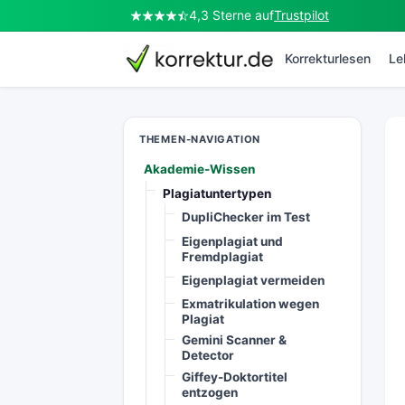
4,3 Sterne auf
Trustpilot
korrektur.de
Korrekturlesen
Le
THEMEN-NAVIGATION
Akademie-Wissen
Plagiatuntertypen
DupliChecker im Test
Eigenplagiat und
Fremdplagiat
Eigenplagiat vermeiden
Exmatrikulation wegen
Plagiat
Gemini Scanner &
Detector
Giffey-Doktortitel
entzogen