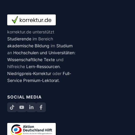
korrektur.de unterstützt
Studierende
im Bereich
akademische Bildung
im
Studium
an
Hochschulen und Universitäten
:
Wissenschaftliche Texte
und
hilfreiche
Lern-Ressourcen
.
Niedrigpreis-Korrektur
oder
Full-
Service Premium-Lektorat
.
SOCIAL MEDIA
TikTok
YouTube
LinkedIn
Facebook teilen