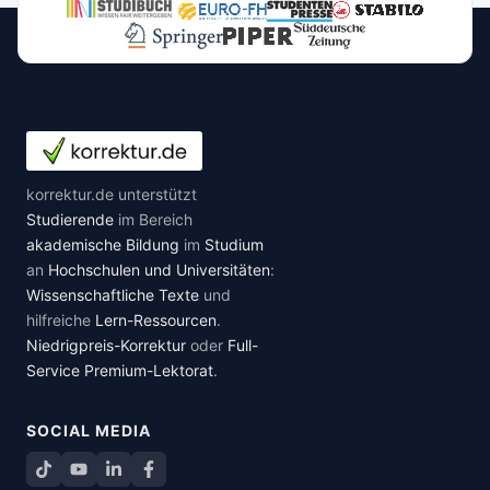
korrektur.de unterstützt
Studierende
im Bereich
akademische Bildung
im
Studium
an
Hochschulen und Universitäten
:
Wissenschaftliche Texte
und
hilfreiche
Lern-Ressourcen
.
Niedrigpreis-Korrektur
oder
Full-
Service Premium-Lektorat
.
SOCIAL MEDIA
TikTok
YouTube
LinkedIn
Facebook teilen