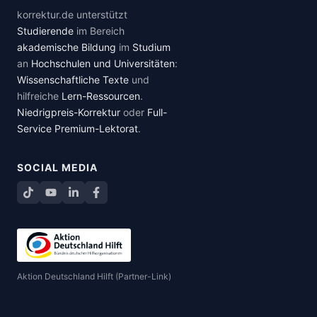
korrektur.de unterstützt
Studierende
im Bereich
akademische Bildung
im
Studium
an
Hochschulen und Universitäten
:
Wissenschaftliche Texte
und
hilfreiche
Lern-Ressourcen
.
Niedrigpreis-Korrektur
oder
Full-
Service Premium-Lektorat
.
SOCIAL MEDIA
TikTok
YouTube
LinkedIn
Facebook teilen
Aktion Deutschland Hilft (Partner-Link)