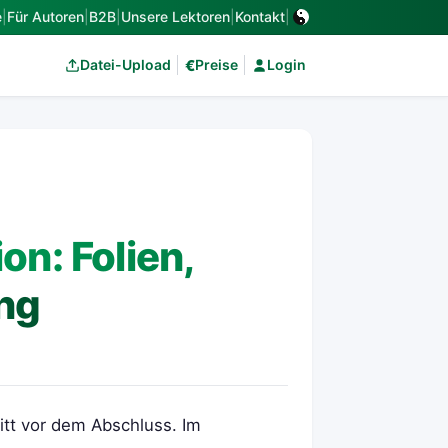
e
|
Für Autoren
|
B2B
|
Unsere Lektoren
|
Kontakt
|
€
Datei-Upload
Preise
Login
on: Folien,
ng
ritt vor dem Abschluss. Im