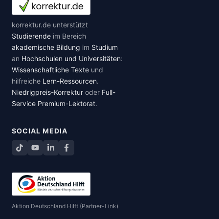
korrektur.de unterstützt
Studierende
im Bereich
akademische Bildung
im
Studium
an
Hochschulen und Universitäten
:
Wissenschaftliche Texte
und
hilfreiche
Lern-Ressourcen
.
Niedrigpreis-Korrektur
oder
Full-
Service Premium-Lektorat
.
SOCIAL MEDIA
TikTok
YouTube
LinkedIn
Facebook teilen
Aktion Deutschland Hilft (Partner-Link)