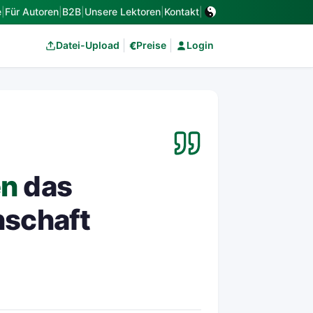
e
|
Für Autoren
|
B2B
|
Unsere Lektoren
|
Kontakt
|
€
Datei-Upload
Preise
Login
en
das
nschaft