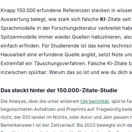
Knapp 150.000 erfundene Referenzen stecken in wissens
Auswertung belegt, wie stark sich falsche
KI
-Zitate sei
Sprachmodelle in der Forschungsliteratur verbreitet hab
Spitzenmodelle immer wieder Quellen halluzinieren, also
einfach erfinden. Für Studierende ist das keine technis
Hausarbeit eine erfundene Quelle angibt, setzt Note und 
Extremfall ein Täuschungsverfahren. Falsche KI-Zitate 
inzwischen spürbar: Warum das so ist und wie du dich abs
Das steckt hinter der 150.000-Zitate-Studie
Die Analyse, über die unter anderem
t3n berichtet
, spürte f
begutachteten Aufsätzen und Preprints auf. Fragwürdig bede
nicht, der DOI landet im Nichts, oder Autor und Jahr passen n
Bemerkenswert ist der Zeitverlauf. Bis 2023 bewegte sich de