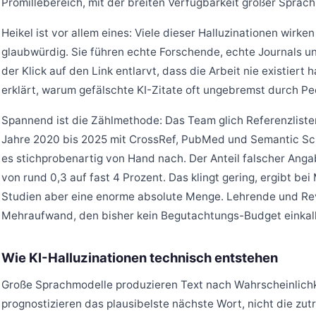
Promillebereich, mit der breiten Verfügbarkeit großer Sprach
Heikel ist vor allem eines: Viele dieser Halluzinationen wirk
glaubwürdig. Sie führen echte Forschende, echte Journals und 
der Klick auf den Link entlarvt, dass die Arbeit nie existiert
erklärt, warum gefälschte KI-Zitate oft ungebremst durch Pe
Spannend ist die Zählmethode: Das Team glich Referenzlisten
Jahre 2020 bis 2025 mit CrossRef, PubMed und Semantic Scho
es stichprobenartig von Hand nach. Der Anteil falscher An
von rund 0,3 auf fast 4 Prozent. Das klingt gering, ergibt bei
Studien aber eine enorme absolute Menge. Lehrende und Revi
Mehraufwand, den bisher kein Begutachtungs-Budget einkalk
Wie KI-Halluzinationen technisch entstehen
Große Sprachmodelle produzieren Text nach Wahrscheinlichke
prognostizieren das plausibelste nächste Wort, nicht die zu