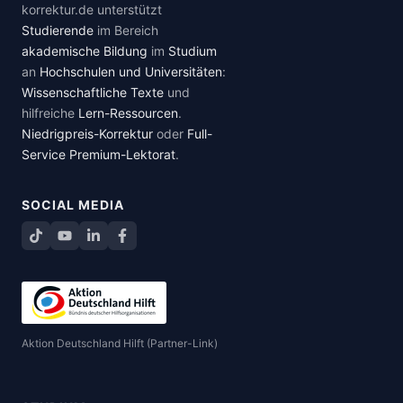
korrektur.de unterstützt
Studierende
im Bereich
akademische Bildung
im
Studium
an
Hochschulen und Universitäten
:
Wissenschaftliche Texte
und
hilfreiche
Lern-Ressourcen
.
Niedrigpreis-Korrektur
oder
Full-
Service Premium-Lektorat
.
SOCIAL MEDIA
TikTok
YouTube
LinkedIn
Facebook teilen
Aktion Deutschland Hilft (Partner-Link)