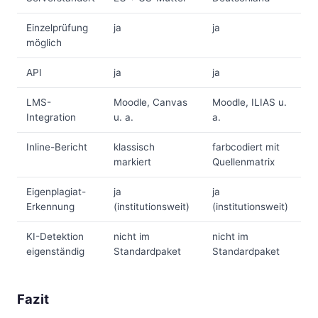
Einzelprüfung
ja
ja
möglich
API
ja
ja
LMS-
Moodle, Canvas
Moodle, ILIAS u.
Integration
u. a.
a.
Inline-Bericht
klassisch
farbcodiert mit
markiert
Quellenmatrix
Eigenplagiat-
ja
ja
Erkennung
(institutionsweit)
(institutionsweit)
KI-Detektion
nicht im
nicht im
eigenständig
Standardpaket
Standardpaket
Fazit