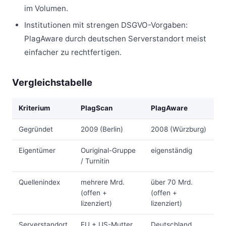
im Volumen.
Institutionen mit strengen DSGVO-Vorgaben:
PlagAware durch deutschen Serverstandort meist
einfacher zu rechtfertigen.
Vergleichstabelle
Kriterium
PlagScan
PlagAware
Gegründet
2009 (Berlin)
2008 (Würzburg)
Eigentümer
Ouriginal-Gruppe
eigenständig
/ Turnitin
Quellenindex
mehrere Mrd.
über 70 Mrd.
(offen +
(offen +
lizenziert)
lizenziert)
Serverstandort
EU + US-Mutter
Deutschland